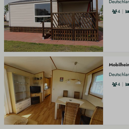
Deutschla
4
Mobilhei
Deutschla
4