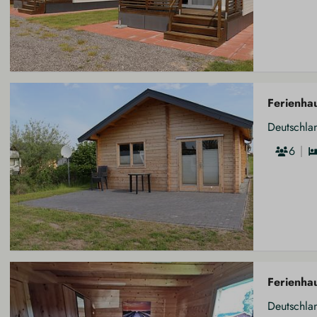
Ferienha
Deutschla
6
Ferienha
Deutschla