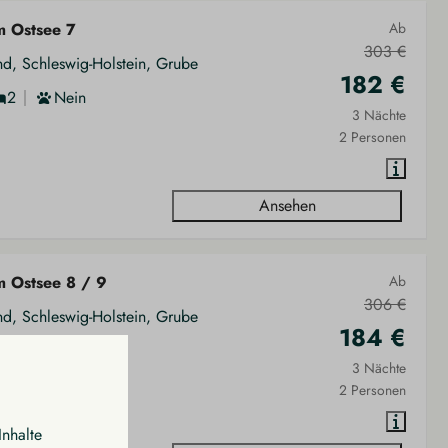
m Ostsee 7
Ab
303 €
nd, Schleswig-Holstein, Grube
182 €
2
Nein
3 Nächte
2 Personen
Ansehen
m Ostsee 8 / 9
Ab
306 €
nd, Schleswig-Holstein, Grube
184 €
2
Nein
3 Nächte
2 Personen
Inhalte