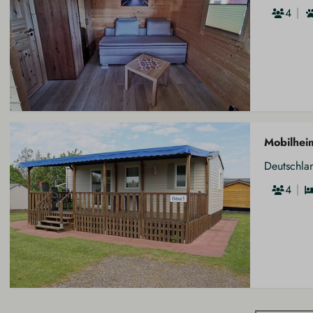
4
Mobilhei
Deutschla
4