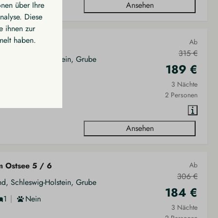
onen über Ihre
Ansehen
nalyse. Diese
e ihnen zur
melt haben.
m Ostsee 10
Ab
315 €
nd, Schleswig-Holstein, Grube
189 €
Nein
3 Nächte
2 Personen
Ansehen
m Ostsee 5 / 6
Ab
306 €
nd, Schleswig-Holstein, Grube
184 €
1
Nein
3 Nächte