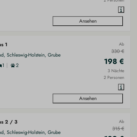
2 Personen
Ansehen
us 1
Ab
330 €
nd, Schleswig-Holstein, Grube
198 €
1
2
3 Nächte
2 Personen
Ansehen
us 2 / 3
Ab
315 €
nd, Schleswig-Holstein, Grube