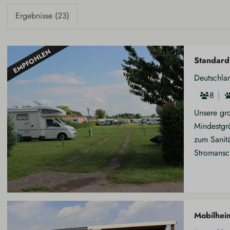
Ergebnisse (23)
EMPFOHLEN
Standard 
Deutschla
8
Unsere gro
Mindestgr
zum Sanitä
Stromansch
Mobilhei